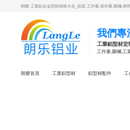
朗樂·工業鋁合金型材規格大全_框架,工作臺,操作臺,圍欄,
我們專
工業鋁型材定
工作臺,圍欄,
朗樂首頁
工業鋁型材
鋁型材配件
工