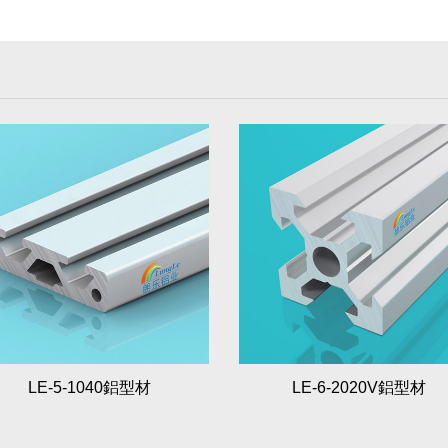
LE-5-1040鋁型材
LE-6-2020V鋁型材