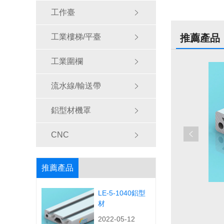
工作臺
工業樓梯/平臺
推薦產品
工業圍欄
流水線/輸送帶
鋁型材機罩
CNC
推薦產品
LE-5-1040鋁型
0120鋁型材
LE-10-40200T鋁型材
材
2022-05-12