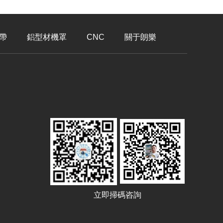
帶
鋁型材機罩
CNC
關于朗樂
立即掃碼咨詢